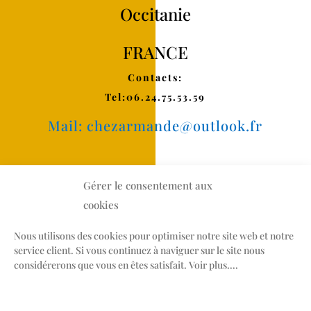
Occitanie
FRANCE
Contacts:
Tel:06.24.75.53.59
Mail:
chezarmande@outlook.fr
Gérer le consentement aux
cookies
Nous utilisons des cookies pour optimiser notre site web et notre
Mentions légales
service client. Si vous continuez à naviguer sur le site nous
considérerons que vous en êtes satisfait. Voir plus....
R.G.P.D.