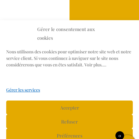
Gérer le consentement aux
cookies
Nous utilisons des cookies pour optimiser notre site web et notre
service client. Si vous continuez à naviguer sur le site nous
Suivez les aventures
considérerons que vous en êtes satisfait. Voir plus....
d’Armande.
Gérer les services
Accepter
Refuser
Préférences
0