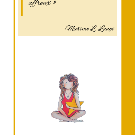
affreux »
Maxime L. Laugé