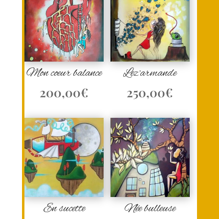
Mon coeur balance
Lez’armande
200,00
€
250,00
€
En sucette
Née bulleuse