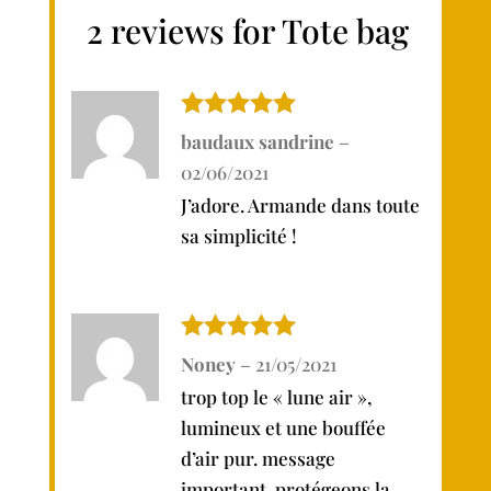
2 reviews for
Tote bag
Note
5
sur
baudaux sandrine
–
5
02/06/2021
J’adore. Armande dans toute
sa simplicité !
Note
5
sur
Noney
–
21/05/2021
5
trop top le « lune air »,
lumineux et une bouffée
d’air pur. message
important, protégeons la