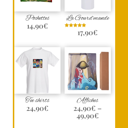
Pochettes
La Gourd’mande
14,90
€
17,90
€
Note
5.00
sur 5
Tee shirts
Affiches
24,90
€
24,90
€
–
49,90
€